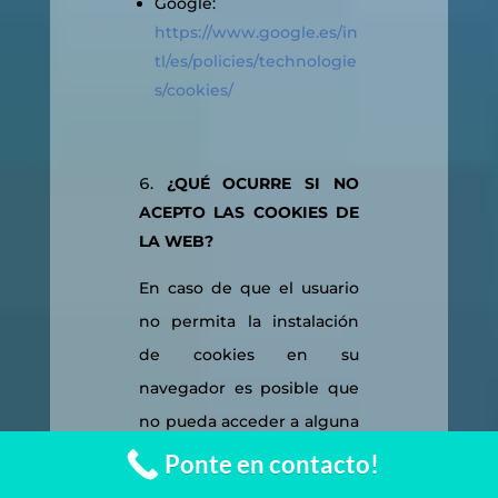
Google:
https://www.google.es/in
tl/es/policies/technologie
s/cookies/
¿QUÉ OCURRE SI NO
ACEPTO LAS COOKIES DE
LA WEB?
En caso de que el usuario
no permita la instalación
de cookies en su
navegador es posible que
no pueda acceder a alguna
de las secciones de
Ponte en contacto!
nuestro sitio web.