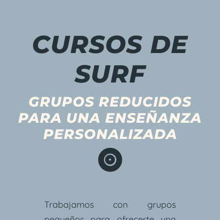
CURSOS DE
SURF
GRUPOS REDUCIDOS
PARA UNA ENSEÑANZA
PERSONALIZADA

Trabajamos con grupos
pequeños para ofrecerte una