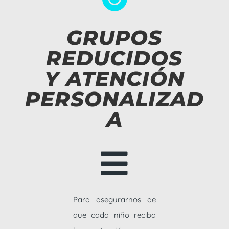
GRUPOS
REDUCIDOS
Y ATENCIÓN
PERSONALIZAD
A

Para asegurarnos de
que cada niño reciba