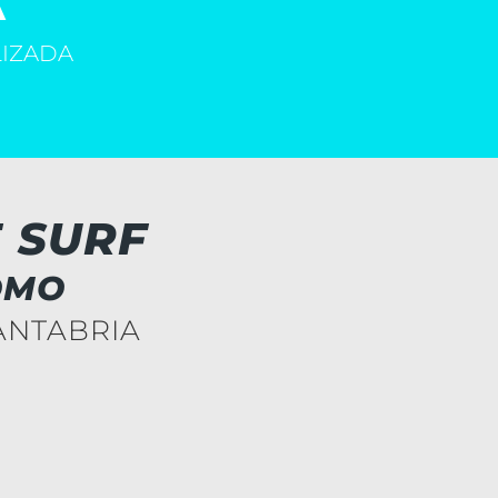
A
LIZADA
E SURF
OMO
ANTABRIA
e