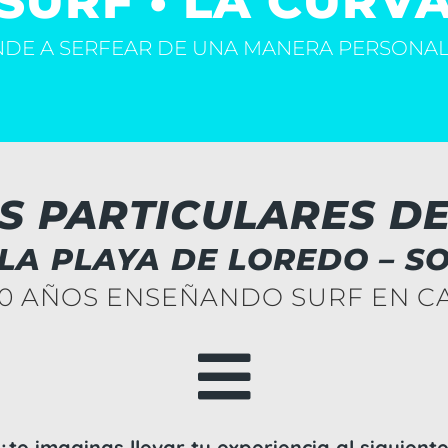
SURF • LA CURV
DE A SERFEAR DE UNA MANERA PERSONA
S PARTICULARES D
 LA PLAYA DE LOREDO – S
10 AÑOS ENSEÑANDO SURF EN C

¿te imaginas llevar tu experiencia al siguient