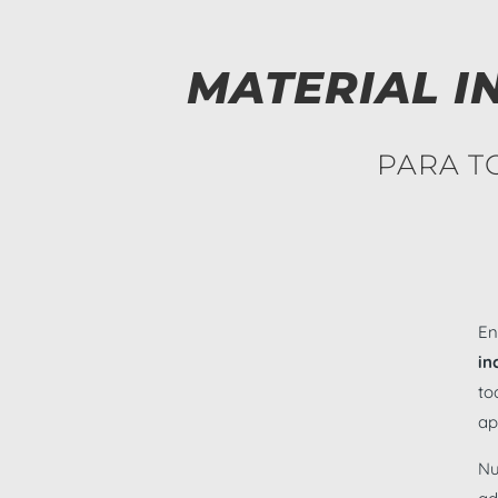
MATERIAL I
PARA T
En
in
to
ap
Nu