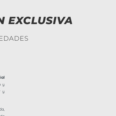
N EXCLUSIVA
 EDADES
ial
o y
r y
da,