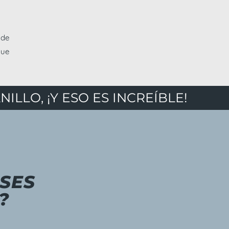
 de
que
ILLO, ¡Y ESO ES INCREÍBLE!
SES
?