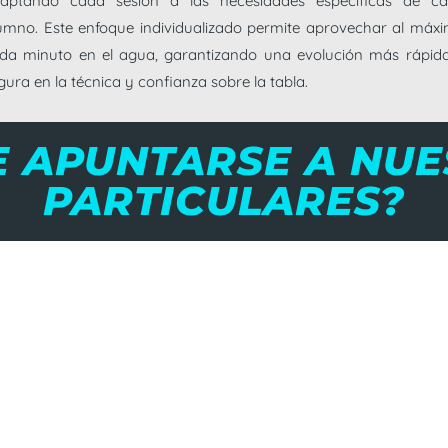
aptando cada sesión a las necesidades específicas de c
umno. Este enfoque individualizado permite aprovechar al máx
da minuto en el agua, garantizando una evolución más rápid
gura en la técnica y confianza sobre la tabla.
E APUNTARSE A NUE
PARTICULARES?
¡CUALQUIERA!
Desde principiantes que quieren aprender a surfear de
forma sólida desde el principio, hasta niveles intermedios
o avanzados que buscan perfeccionar maniobras
específicas. Las clases particulares son ideales para