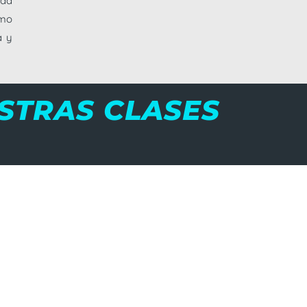
ada
imo
a y
STRAS CLASES