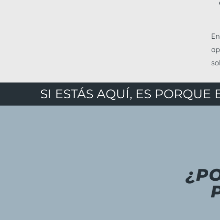
E
ap
so
SI ESTÁS AQUÍ, ES PORQUE 
¿P