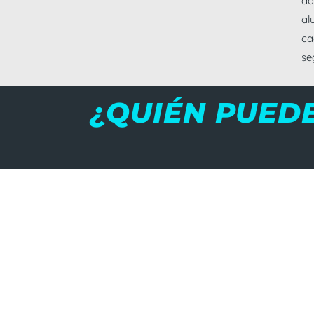
ad
al
ca
se
¿QUIÉN PUED